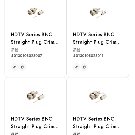
HDTV Series BNC
HDTV Series BNC
Straight Plug Crimp
Straight Plug Crimp
for 1694A Cable
for 1855A Cable
品號
品號
40130108023007
40130108023011
READ MORE
READ MORE
HDTV Series BNC
HDTV Series BNC
Straight Plug Crimp
Straight Plug Crimp
for 1505A Cable
for 7855A Cable
品號
品號