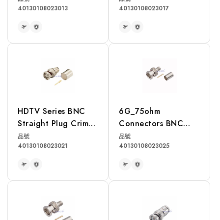
40130108023013
40130108023017
READ MORE
READ MORE
HDTV Series BNC
6G_75ohm
Straight Plug Crimp
Connectors BNC
for 7731A Cable
Straight Plug Crimp
品號
品號
40130108023021
40130108023025
for 1694A Cable
READ MORE
READ MORE