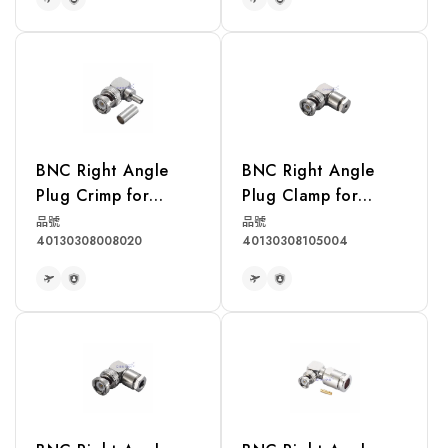
READ MORE
READ MORE
BNC Right Angle
BNC Right Angle
Plug Crimp for
Plug Clamp for
RG58, LMR195
RG174, RG316,
品號
品號
40130308008020
40130308105004
Cable
RG188, LMR100
Cable
READ MORE
READ MORE