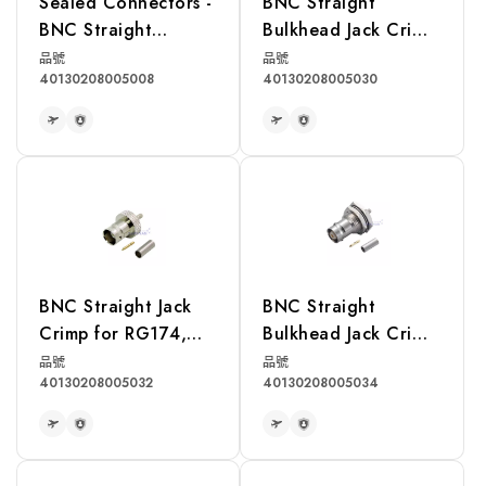
Sealed Connectors -
BNC Straight
BNC Straight
Bulkhead Jack Crimp
Bulkhead Jack Crimp
for RG174, RG316,
品號
品號
40130208005008
40130208005030
for RG174, RG316,
RG188, LMR100A
RG188 Cable
Cable
READ MORE
READ MORE
BNC Straight Jack
BNC Straight
Crimp for RG174,
Bulkhead Jack Crimp
RG316, RG188, LMR
for RG174, RG316,
品號
品號
40130208005032
40130208005034
100A Cable
RG188, LMR100A
Cable
READ MORE
READ MORE