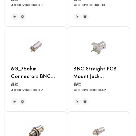
40130208008018
40130208108003
Cable
RG400, LMR195
Cable
READ MORE
READ MORE
6G_75ohm
BNC Straight PCB
Connectors BNC
Mount Jack
Straight PCB Mount
Receptacle
品號
品號
40130208300019
40130208300042
Jack Receptacle
READ MORE
READ MORE