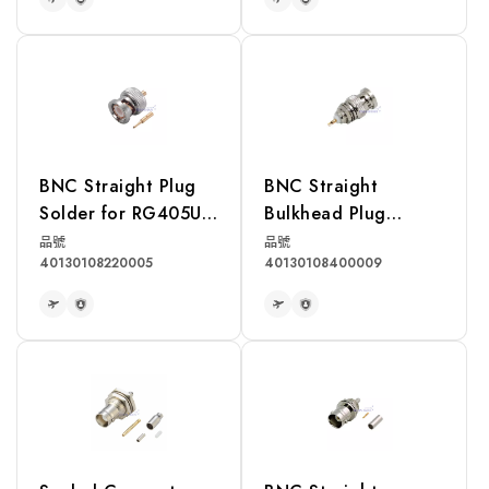
READ MORE
READ MORE
BNC Straight Plug
BNC Straight
Solder for RG405U
Bulkhead Plug
Cable
Receptacle
品號
品號
40130108220005
40130108400009
READ MORE
READ MORE