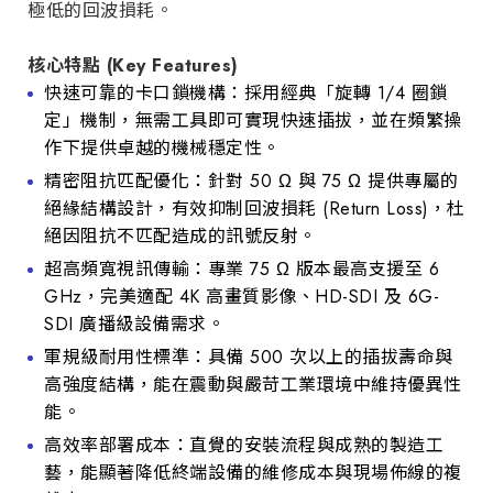
極低的回波損耗。
核心特點 (Key Features)
快速可靠的卡口鎖機構：採用經典「旋轉 1/4 圈鎖
定」機制，無需工具即可實現快速插拔，並在頻繁操
作下提供卓越的機械穩定性。
精密阻抗匹配優化：針對 50 Ω 與 75 Ω 提供專屬的
絕緣結構設計，有效抑制回波損耗 (Return Loss)，杜
絕因阻抗不匹配造成的訊號反射。
超高頻寬視訊傳輸：專業 75 Ω 版本最高支援至 6
GHz，完美適配 4K 高畫質影像、HD-SDI 及 6G-
SDI 廣播級設備需求。
軍規級耐用性標準：具備 500 次以上的插拔壽命與
高強度結構，能在震動與嚴苛工業環境中維持優異性
能。
高效率部署成本：直覺的安裝流程與成熟的製造工
藝，能顯著降低終端設備的維修成本與現場佈線的複