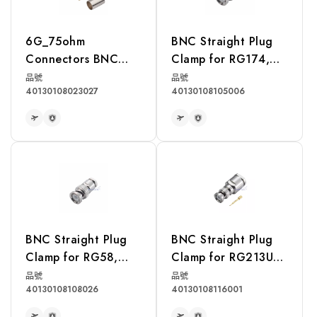
6G_75ohm
BNC Straight Plug
Connectors BNC
Clamp for RG174,
Straight Plug Crimp
RG316, RG188,
品號
品號
40130108023027
40130108105006
for 1855A Cable
LMR100 Cable
READ MORE
READ MORE
BNC Straight Plug
BNC Straight Plug
Clamp for RG58,
Clamp for RG213U,
RG142, RG400,
RG214U, RG393U
品號
品號
40130108108026
40130108116001
LMR195 Cable
Cable