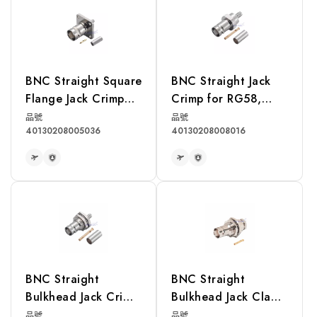
BNC Straight Square
BNC Straight Jack
Flange Jack Crimp
Crimp for RG58,
for RG174, RG316,
LMR195 Cable
品號
品號
40130208005036
40130208008016
RG188, LMR100A
Cable
READ MORE
READ MORE
BNC Straight
BNC Straight
Bulkhead Jack Crimp
Bulkhead Jack Clamp
for RG58, LMR195
for RG58, RG142,
品號
品號