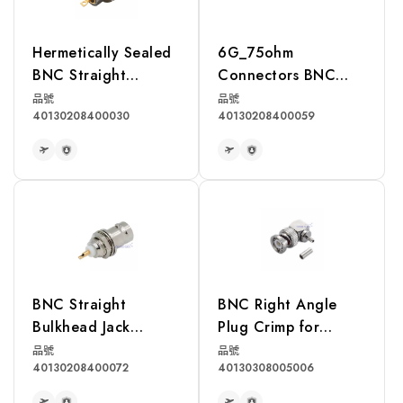
Hermetically Sealed
6G_75ohm
BNC Straight
Connectors BNC
Bulkhead Jack
Straight Bulkhead
品號
品號
40130208400030
40130208400059
Receptacle
Jack
Receptacle(front
mount)
READ MORE
READ MORE
BNC Straight
BNC Right Angle
Bulkhead Jack
Plug Crimp for
Receptacle
RG174, RG316,
品號
品號
40130208400072
40130308005006
RG188, LMR100A
Cable