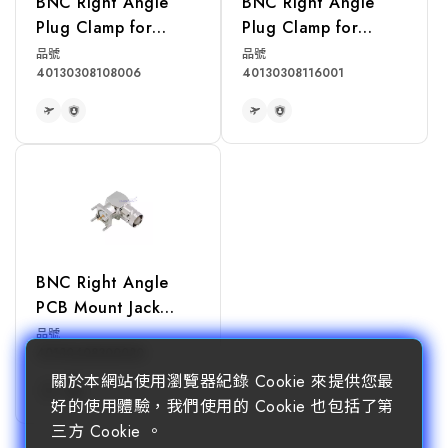
BNC Right Angle
BNC Right Angle
Plug Clamp for
Plug Clamp for
RG58, RG142,
RG213, RG214,
品號
品號
40130308108006
40130308116001
RG400, LMR195
RG393 Cable
Cable
READ MORE
READ MORE
BNC Right Angle
PCB Mount Jack
Receptacle
品號
40130408300030
關於本網站使用瀏覽器紀錄 Cookie 來提供您最
好的使用體驗，我們使用的 Cookie 也包括了第
三方 Cookie 。
READ MORE