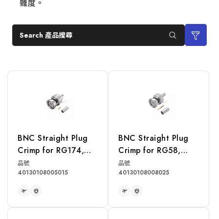
雜度。
Search 產品搜尋
BNC Straight Plug
BNC Straight Plug
Crimp for RG174,
Crimp for RG58,
RG316, RG188,
LMR195 Cable
品號
品號
40130108005015
40130108008025
LMR100A Cable
READ MORE
READ MORE