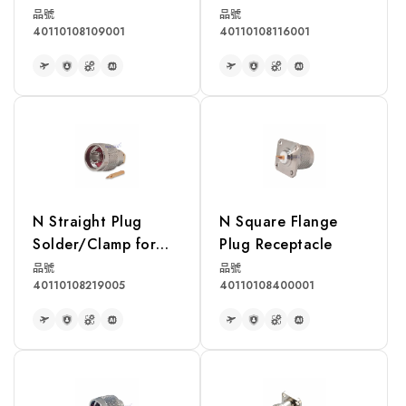
RG142, RG400,
RG214, RG393
品號
品號
40110108109001
40110108116001
LMR195 Cable
Cable
READ MORE
READ MORE
N Straight Plug
N Square Flange
Solder/Clamp for
Plug Receptacle
RG402U Cable
品號
品號
40110108219005
40110108400001
READ MORE
READ MORE