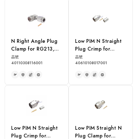
READ MORE
READ MORE
N Right Angle Plug
Low PIM N Straight
Clamp for RG213,
Plug Crimp for
RG214, RG393
LMR400 Cable
品號
品號
40110308116001
40610108017001
Cable
READ MORE
READ MORE
Low PIM N Straight
Low PIM Straight N
Plug Crimp for
Plug Clamp for