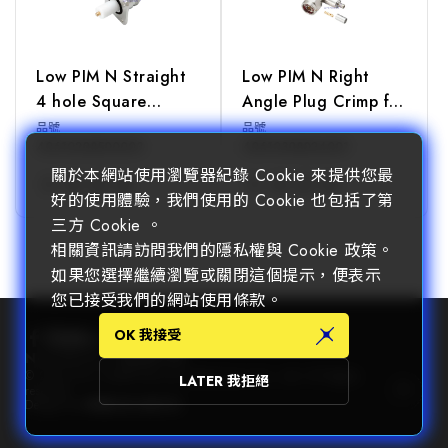
Low PIM N Straight
Low PIM N Right
4 hole Square
Angle Plug Crimp for
Flange Jack
LMR240 Cable
品號
品號
40610208500003
40610308024001
Receptacle(Exposed
關於本網站使用瀏覽器紀錄 Cookie 來提供您最
Teflon)
好的使用體驗，我們使用的 Cookie 也包括了第
三方 Cookie 。
READ MORE
READ MORE
相關資訊請訪問我們的隱私權與 Cookie 政策。
如果您選擇繼續瀏覽或關閉這個提示，便表示
您已接受我們的網站使用條款。
OK 我接受
Filter 篩選
Newsletter 訂閱電子報
© 2025 Chin Nan® Precision Electronics Co., Ltd. All Rights
LATER 我拒絕
reserved.
阻抗
Design by
WDD
.
隱私權政策