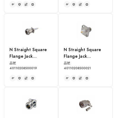
READ MORE
READ MORE
N Straight Square
N Straight Square
Flange Jack
Flange Jack
Receptacle
Receptacle
品號
品號
40110208500019
40110208500021
READ MORE
READ MORE