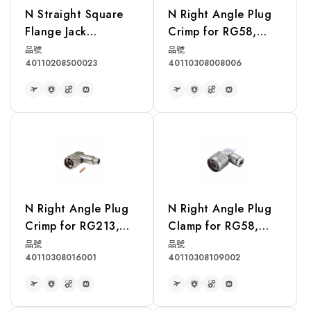
N Straight Square
N Right Angle Plug
Flange Jack
Crimp for RG58,
Receptacle
LMR195 Cable
品號
品號
40110208500023
40110308008006
READ MORE
READ MORE
N Right Angle Plug
N Right Angle Plug
Crimp for RG213,
Clamp for RG58,
RG214, RG393
RG142, RG400,
品號
品號
40110308016001
40110308109002
Cable
LMR195 Cable