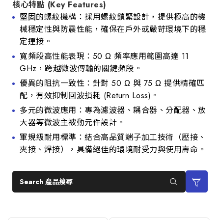
核心特點 (Key Features)
堅固的螺紋機構：採用螺紋鎖緊設計，提供極高的機
械穩定性與防震性能，確保在戶外或嚴苛環境下的穩
定連接。
寬頻段高性能表現：50 Ω 頻率應用範圍高達 11
GHz，跨越微波傳輸的關鍵頻段。
優異的阻抗一致性：針對 50 Ω 與 75 Ω 提供精確匹
配，有效抑制回波損耗 (Return Loss)。
多元的微波應用：專為濾波器、耦合器、分配器、放
大器等微波主被動元件設計。
軍規級耐用標準：結合高品質端子加工技術（壓接、
夾接、焊接），具備絕佳的環境耐受力與使用壽命。
Search 產品搜尋