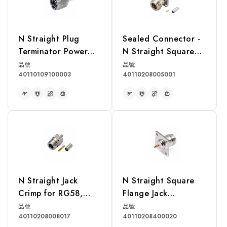
N Straight Plug
Sealed Connector -
Terminator Power
N Straight Square
Rating 1W
Flange Jack Crimp
品號
品號
40110109100003
40110208005001
for RG174, RG316,
RG188 Cable
READ MORE
READ MORE
N Straight Jack
N Straight Square
Crimp for RG58,
Flange Jack
LMR195 Cable
Receptacle
品號
品號
40110208008017
40110208400020