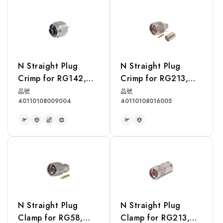
N Straight Plug
N Straight Plug
Crimp for RG142,
Crimp for RG213,
RG223, RG400
RG214, RG393
品號
品號
40110108009004
40110108016005
Cable
Cable
READ MORE
READ MORE
N Straight Plug
N Straight Plug
Clamp for RG58,
Clamp for RG213,