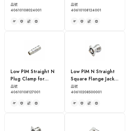
LMR240 Cable
LMR240 Cable
品號
品號
40610108024001
40610108124001
READ MORE
READ MORE
Low PIM Straight N
Low PIM N Straight
Plug Clamp for
Square Flange Jack
LDF4-50A 1/2"
Receptacle(Exposed
品號
品號
40610108127001
40610208500001
Corrugated Cable
Teflon)
READ MORE
READ MORE