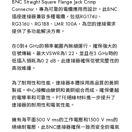
BNC Straight Square Flange Jack Crimp
Connector，專為可靠的電纜應用而設計。此BNC
插座連接器兼容多種電纜，包括RG174U、
RG316U、RG188、LMR 100A，為您的連接需求
提供了多功能解決方案。
在0到4 GHz的頻率範圍內無縫運行，確保強大的
信號傳輸。最大VSWR為1.22，並且在3 GHz時的
低插入損耗為0.2 dB，此連接器確保信號完整性的
高效維護。
為了耐用性和性能，連接器本體採用高品質的黃銅
製成。中心接觸由鈹銅和黃銅組合而成，確保優越
的電導率和可靠性。PTFE絕緣材料進一步提升了
連接器的耐用性和電氣性能。
擁有海平面500 V rms的工作電壓和1500 V rms的
絕緣耐電壓，此BNC連接器確保一致而安全的電氣