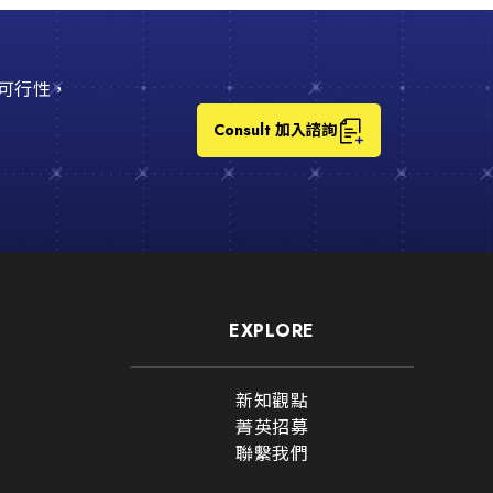
可行性，
Consult 加入諮詢
CONSULT FOR
EXPLORE
諮詢清單
查看目前已勾選
新知觀點
菁英招募
聯繫我們