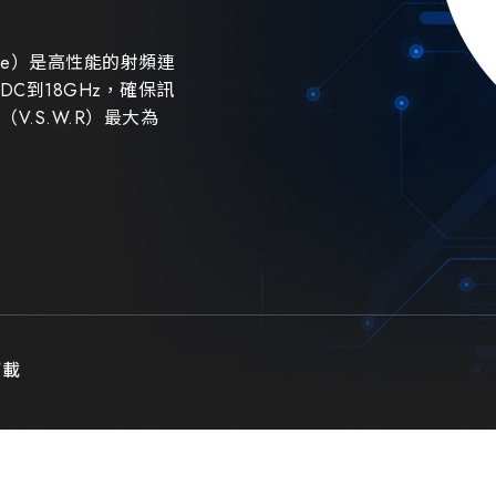
ptacle）是高性能的射頻連
C到18GHz，確保訊
.S.W.R）最大為
下載