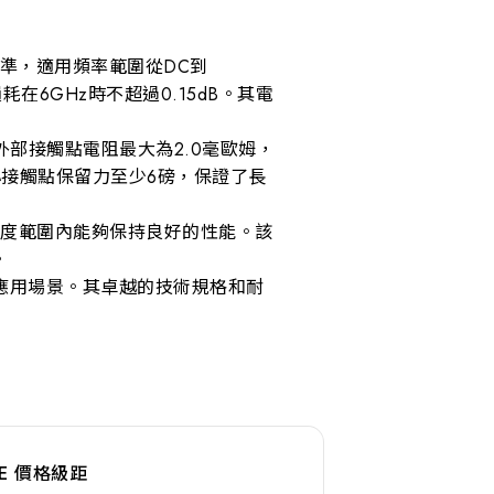
阻抗標準，適用頻率範圍從DC到
耗在6GHz時不超過0.15dB。其電
外部接觸點電阻最大為2.0毫歐姆，
心接觸點保留力至少6磅，保證了長
的溫度範圍內能夠保持良好的性能。該
。
應用場景。其卓越的技術規格和耐
NGE 價格級距