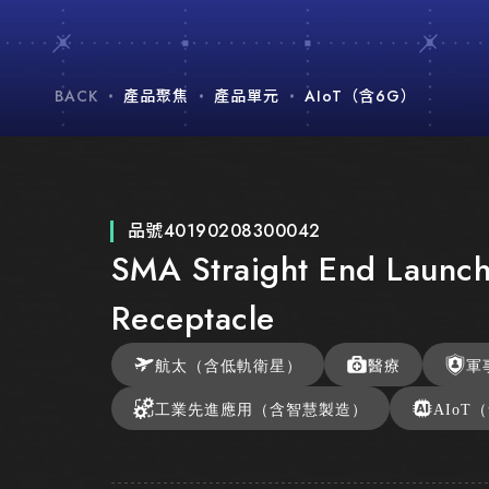
BACK
產品聚焦
產品單元
AIoT（含6G）
品號
40190208300042
SMA Straight End Launch
Receptacle
航太（含低軌衛星）
醫療
軍
工業先進應用（含智慧製造）
AIoT