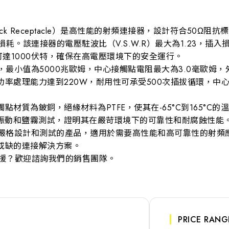
h Jack Receptacle）是高性能的射頻連接器，設計符合50Ω
耗。該連接器的電壓駐波比（V.S.W.R）最大為1.23，插入損
可達1000伏特，確保在高電壓環境下的安全運行。
，最小值為5000兆歐姆，中心接觸點電阻最大為3.0毫歐姆，
率處理能力達到220W，耐用性可承受500次插拔循環，中
材質為鈹銅，絕緣材料為PTFE，使其在-65°C到165°C
準中的振動和鹽霧測試，證明其在嚴苛環境下的可靠性和耐腐蝕性能
過嚴格設計和測試的產品，適用於需要高性能和高可靠性的射頻
或缺的連接解決方案。
支援？歡迎諮詢我們的銷售團隊。
PRICE RA