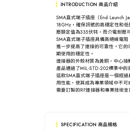
INTRODUCTION 商品介紹
SMA直式端子插座（End Launc
18GHz，確保訊號的高穩定性和低損
壓額定值為335伏特，而介電耐壓
SMA直式端子插座具備高絕緣電阻
進一步提高了連接的可靠性。它的功
期使用的穩定性。
連接器的外殼材質為黃銅，中心接觸點
產品通過了MIL-STD-202標
這款SMA直式端子插座是一個經
用性能，使其成為專業領域中不可
需要訂製的RF連接器和專業技術
SPECIFICATION 商品規格