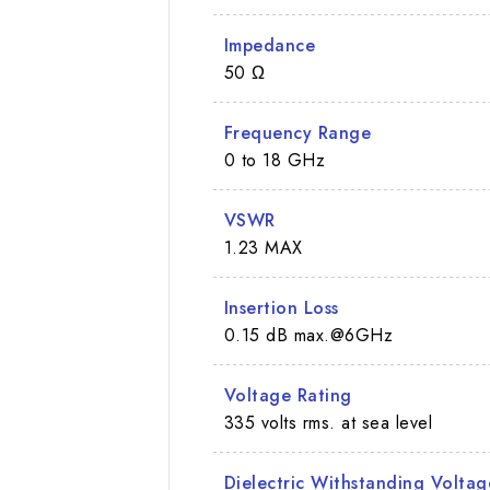
Impedance
50 Ω
Frequency Range
0 to 18 GHz
VSWR
1.23 MAX
Insertion Loss
0.15 dB max.@6GHz
Voltage Rating
335 volts rms. at sea level
Dielectric Withstanding Voltag