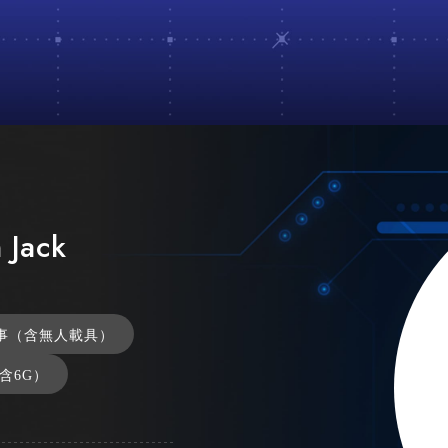
 Jack
事（含無人載具）
（含6G）