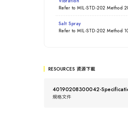
Vibration
Refer to MIL-STD-202 Method 2
Salt Spray
Refer to MIL-STD-202 Method 10
RESOURCES 資源下載
40190208300042-Specificati
規格文件