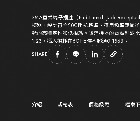
SMA直式端子插座（End Launch Jack Rece
接器，設計符合50Ω阻抗標準，適用頻率範圍從D
號的高穩定性和低損耗。該連接器的電壓駐波比（V
1.23，插入損耗在6GHz時不超過0.15dB。
SHARE
介紹
規格表
價格級距
檔案