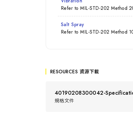
Vibration
Refer to MIL-STD-202 Method 2
Salt Spray
Refer to MIL-STD-202 Method 10
RESOURCES 資源下載
40190208300042-Specificati
規格文件