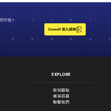
可行性，
Consult 加入諮詢
CONSULT FOR
EXPLORE
諮詢清單
查看目前已勾選
新知觀點
菁英招募
聯繫我們