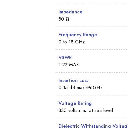
Impedance
50 Ω
Frequency Range
0 to 18 GHz
VSWR
1.23 MAX
Insertion Loss
0.15 dB max.@6GHz
Voltage Rating
335 volts rms. at sea level
Dielectric Withstanding Voltag