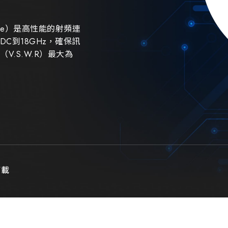
ptacle）是高性能的射頻連
C到18GHz，確保訊
.S.W.R）最大為
下載