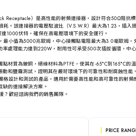
h Jack Receptacle）是高性能的射頻連接器，設計符合50Ω
耗。該連接器的電壓駐波比（V.S.W.R）最大為1.23，插入損
可達1000伏特，確保在高電壓環境下的安全運行。
，最小值為5000兆歐姆，中心接觸點電阻最大為3.0毫歐姆，
率處理能力達到220W，耐用性可承受500次插拔循環，中
材質為鈹銅，絕緣材料為PTFE，使其在-65°C到165°C
準中的振動和鹽霧測試，證明其在嚴苛環境下的可靠性和耐腐蝕性能
過嚴格設計和測試的產品，適用於需要高性能和高可靠性的射頻
或缺的連接解決方案。
支援？歡迎諮詢我們的銷售團隊。
PRICE RA