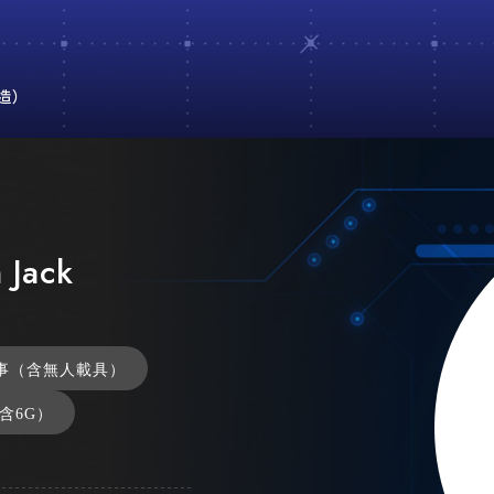
造）
 Jack
事（含無人載具）
（含6G）