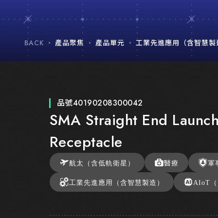
BACK
產品聚焦
產品單元
工業先進應用（含智慧製
品號
40190208300042
SMA Straight End Launch
Receptacle
航太（含低軌衛星）
醫療
軍
工業先進應用（含智慧製造）
AIoT