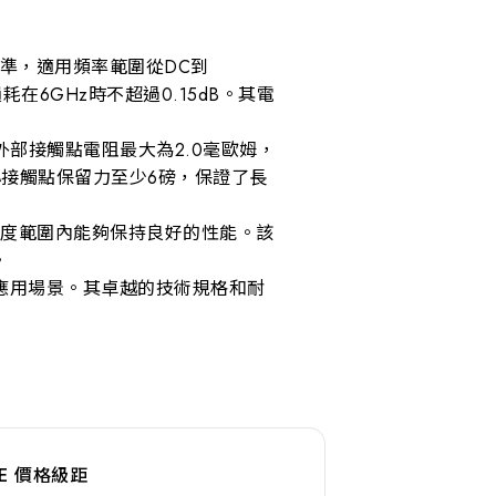
阻抗標準，適用頻率範圍從DC到
耗在6GHz時不超過0.15dB。其電
外部接觸點電阻最大為2.0毫歐姆，
心接觸點保留力至少6磅，保證了長
的溫度範圍內能夠保持良好的性能。該
。
應用場景。其卓越的技術規格和耐
NGE 價格級距