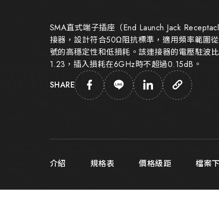
SMA直式端子插座（End Launch Jack Rece
接器，設計符合50Ω阻抗標準，適用頻率範圍從D
號的高穩定性和低損耗。該連接器的電壓駐波比（V
1.23，插入損耗在6GHz時不超過0.15dB。
SHARE
介紹
規格表
價格級距
檔案