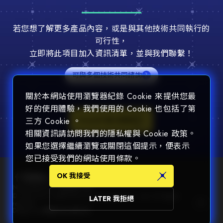
若您想了解更多產品內容，或是與其他技術共同執行的
可行性，
立即將此項目加入資訊清單，並與我們聯繫！
可與多個技術共同諮詢
關於本網站使用瀏覽器紀錄 Cookie 來提供您最
好的使用體驗，我們使用的 Cookie 也包括了第
Consult 加入諮詢
三方 Cookie 。
相關資訊請訪問我們的隱私權與 Cookie 政策。
如果您選擇繼續瀏覽或關閉這個提示，便表示
您已接受我們的網站使用條款。
OK 我接受
Newsletter 訂閱電子報
© 2025 Chin Nan® Precision Electronics Co., Ltd. All Rights
LATER 我拒絕
reserved.
Design by
WDD
.
隱私權政策