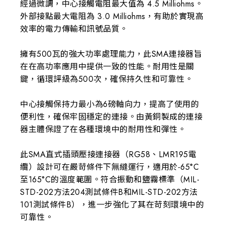
經過微調，中心接觸電阻最大值為 4.5 Milliohms。
外部接點最大電阻為 3.0 Milliohms，有助於實現高
效率的電力傳輸和訊號品質。
擁有500瓦的強大功率處理能力，此SMA連接器旨
在在高功率應用中提供一致的性能。耐用性是關
鍵，循環評級為500次，確保持久性和可靠性。
中心接觸保持力最小為6磅軸向力，提高了使用的
便利性，確保牢固穩定的連接。由黃銅製成的連接
器主體保證了在各種環境中的耐用性和彈性。
此SMA直式插頭壓接連接器（RG58、LMR195電
纜）設計可在嚴苛條件下無縫運行，適用於-65°C
至165°C的溫度範圍。符合振動和鹽霧標準（MIL-
STD-202方法204測試條件B和MIL-STD-202方法
101測試條件B），進一步強化了其在苛刻環境中的
可靠性。