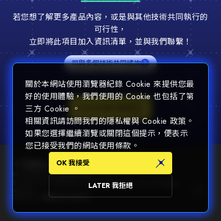
若您想了解更多產品內容，或是與其他技術共同執行的
可行性，
立即將此項目加入資訊清單，並與我們聯繫！
可與多個技術共同諮詢
關於本網站使用瀏覽器紀錄 Cookie 來提供您最
好的使用體驗，我們使用的 Cookie 也包括了第
Consult 加入諮詢
三方 Cookie 。
相關資訊請訪問我們的隱私權與 Cookie 政策。
如果您選擇繼續瀏覽或關閉這個提示，便表示
您已接受我們的網站使用條款。
OK 我接受
Newsletter 訂閱電子報
© 2025 Chin Nan® Precision Electronics Co., Ltd. All Rights
LATER 我拒絕
reserved.
Design by
WDD
.
隱私權政策