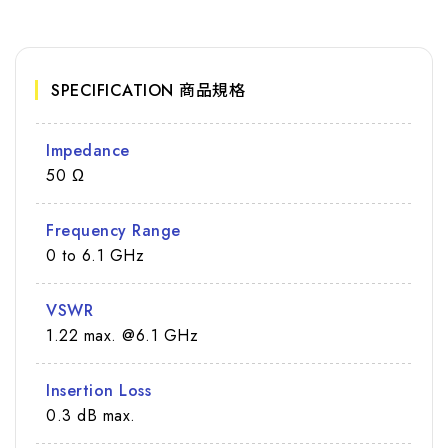
SPECIFICATION 商品規格
Impedance
50 Ω
Frequency Range
0 to 6.1 GHz
VSWR
1.22 max. @6.1 GHz
Insertion Loss
0.3 dB max.