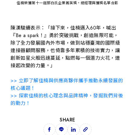
佳楠榮獲第十一屆鄧白氏企業菁英獎，總經理與獲獎名單合影
陳漢駿續表示：「接下來，佳楠邁入60年，喊出
『Be a spark！』勇於突破挑戰，創造無限可能，
除了全力發展國內外市場，做到站穩臺灣的國際級
連接器顧問服務，也倚靠多年累積的技術實力，讓
創新如星火般迅速蔓延，點燃每一個潛力火花，連
接起改變的力量。」
>> 立即了解佳楠與供應商夥伴攜手推動永續發展的
核心議題！
>> 探索佳楠的核心理念與品牌精神，發掘我們背後
的動力！
SHARE