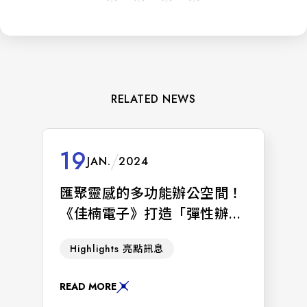
RELATED NEWS
19
JAN.
2024
匯聚靈感的多功能辦公空間！
《佳楠電子》打造「彈性辦公
未來式」奪金獎殊榮
即將走入一甲子歷史的《佳楠電子》
Highlights 亮點訊息
規劃約百坪空間，打造新型態的多功
能辦公環境，即 榮獲美國2023Muse
READ MORE
Design Awards室內空間設計－金