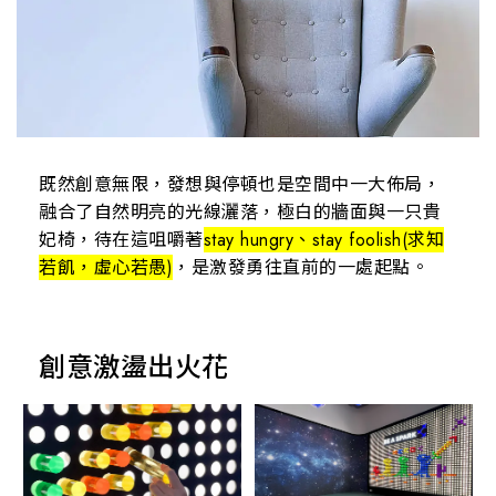
既然創意無限，發想與停頓也是空間中一大佈局，
融合了自然明亮的光線灑落，極白的牆面與一只貴
妃椅，待在這咀嚼著
stay hungry、stay foolish(求知
若飢，虛心若愚)
，是激發勇往直前的一處起點。
創意激盪出火花