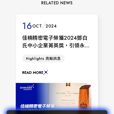
RELATED NEWS
16
OCT.
2024
佳楠精密電子榮獲2024鄧白
氏中小企業菁英獎，引領永續
創新
佳楠精密電子（CHIN NAN）以卓越
Highlights 亮點訊息
的永續發展策略與穩健的財務表現，
從台灣逾170萬家中小企業中脫穎而
READ MORE
出，連續兩年榮獲2024鄧白氏
TOP1000菁英獎。這項殊榮不僅表彰
了在商業上的傑出表現，更肯定了永
續決策和綠色創新方面的堅定理念，
引領精密連接器生態圈邁向更具永續
性的未來。