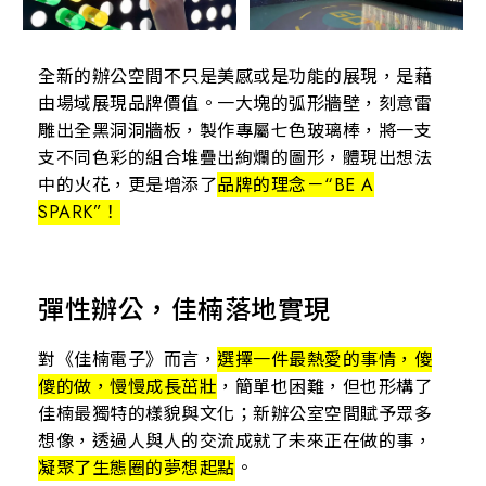
全新的辦公空間不只是美感或是功能的展現，是藉
由場域展現品牌價值。一大塊的弧形牆壁，刻意雷
雕出全黑洞洞牆板，製作專屬七色玻璃棒，將一支
支不同色彩的組合堆疊出絢爛的圖形，體現出想法
中的火花，更是增添了
品牌的理念－“BE A
SPARK”！
彈性辦公，佳楠落地實現
對《佳楠電子》而言，
選擇一件最熱愛的事情，傻
傻的做，慢慢成長茁壯
，簡單也困難，但也形構了
佳楠最獨特的樣貌與文化；新辦公室空間賦予眾多
想像，透過人與人的交流成就了未來正在做的事，
凝聚了生態圈的夢想起點
。