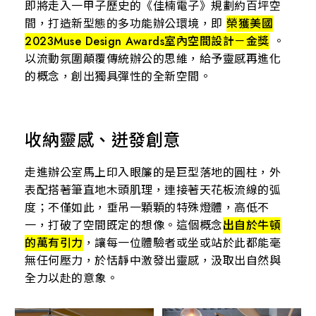
即將走入一甲子歷史的《佳楠電子》規劃約百坪空
間，打造新型態的多功能辦公環境，即
榮獲美國
2023Muse Design Awards室內空間設計－金獎
。
以流動氛圍顛覆傳統辦公的思維，給予靈感再進化
的概念，創出獨具彈性的全新空間。
收納靈感、迸發創意
走進辦公室馬上印入眼簾的是巨型落地的圓柱，外
表配搭著筆直地木頭肌理，連接著天花板流線的弧
度；不僅如此，垂吊一顆顆的特殊燈體，高低不
一，打破了空間既定的想像。這個概念
出自於牛頓
的萬有引力
，讓每一位體驗者或坐或站於此都能毫
無任何壓力，於恬靜中激發出靈感，汲取出自然與
全力以赴的意象。