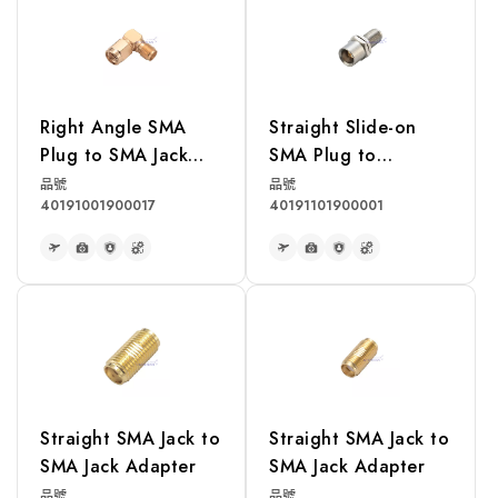
Right Angle SMA
Straight Slide-on
Plug to SMA Jack
SMA Plug to
Adapter
Bulkhead SMA Jack
品號
品號
40191001900017
40191101900001
Adapter
READ MORE
READ MORE
Straight SMA Jack to
Straight SMA Jack to
SMA Jack Adapter
SMA Jack Adapter
品號
品號