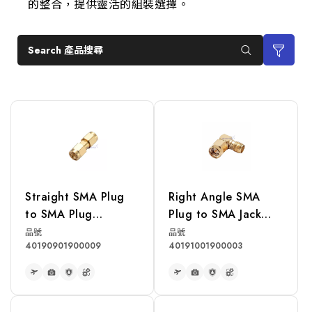
的整合，提供靈活的組裝選擇。
Search 產品搜尋
Straight SMA Plug
Right Angle SMA
to SMA Plug
Plug to SMA Jack
Adapter
Adapter
品號
品號
40190901900009
40191001900003
READ MORE
READ MORE