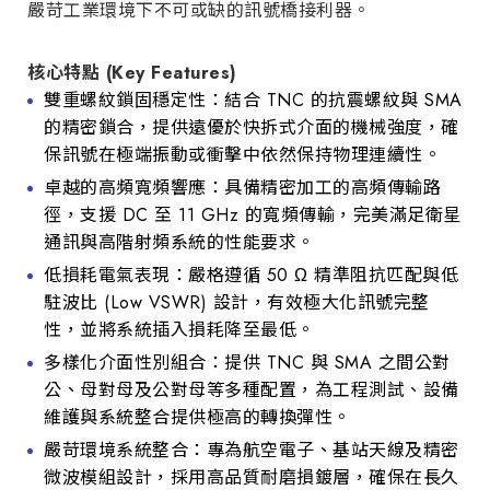
嚴苛工業環境下不可或缺的訊號橋接利器。
核心特點 (Key Features)
雙重螺紋鎖固穩定性：結合 TNC 的抗震螺紋與 SMA
的精密鎖合，提供遠優於快拆式介面的機械強度，確
保訊號在極端振動或衝擊中依然保持物理連續性。
卓越的高頻寬頻響應：具備精密加工的高頻傳輸路
徑，支援 DC 至 11 GHz 的寬頻傳輸，完美滿足衛星
通訊與高階射頻系統的性能要求。
低損耗電氣表現：嚴格遵循 50 Ω 精準阻抗匹配與低
駐波比 (Low VSWR) 設計，有效極大化訊號完整
性，並將系統插入損耗降至最低。
多樣化介面性別組合：提供 TNC 與 SMA 之間公對
公、母對母及公對母等多種配置，為工程測試、設備
維護與系統整合提供極高的轉換彈性。
嚴苛環境系統整合：專為航空電子、基站天線及精密
微波模組設計，採用高品質耐磨損鍍層，確保在長久